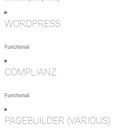
Consent
to
WORDPRESS
service
elementor
Functional
Consent
to
COMPLIANZ
service
wordpress
Functional
Consent
to
PAGEBUILDER (VARIOUS)
service
complianz