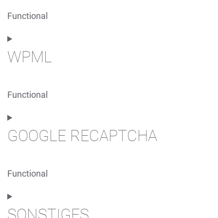
Functional
Consent
to
WPML
service
pagebuilder-
(various)
Functional
Consent
to
GOOGLE RECAPTCHA
service
wpml
Functional
Consent
to
SONSTIGES