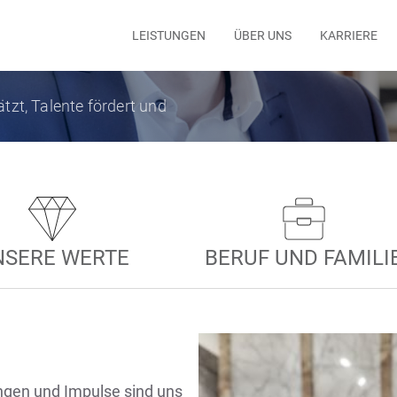
LEISTUNGEN
ÜBER UNS
KARRIERE
zt, Talente fördert und
tung
Wirtschaftsprüfung
Unternehme
NSERE WERTE
BERUF UND FAMILI
ngen und Impulse sind uns