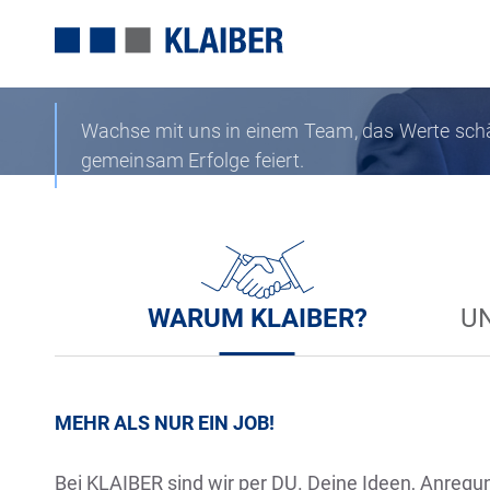
KARRIERE
Wachse mit uns in einem Team, das Werte schät
gemeinsam Erfolge feiert.
Steuerbera
WARUM KLAIBER?
U
MEHR ALS NUR EIN JOB!
Bei KLAIBER sind wir per DU. Deine Ideen, Anregu