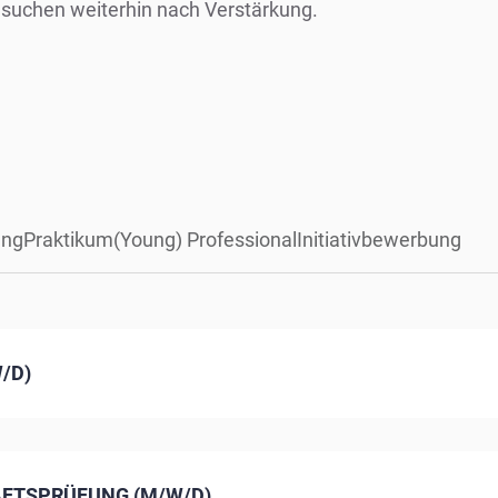
suchen weiterhin nach Verstärkung.
ung
Praktikum
(Young) Professional
Initiativbewerbung
/D)
AFTSPRÜFUNG (M/W/D)